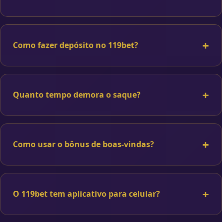
Como fazer depósito no 119bet?
Quanto tempo demora o saque?
Como usar o bônus de boas-vindas?
O 119bet tem aplicativo para celular?