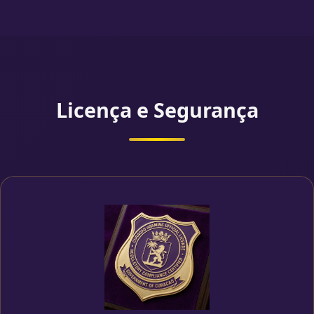
Licença e Segurança