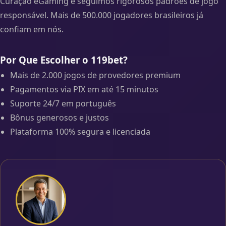
Curaçao eGaming e seguimos rigorosos padrões de jogo
responsável. Mais de 500.000 jogadores brasileiros já
confiam em nós.
Por Que Escolher o 119bet?
Mais de 2.000 jogos de provedores premium
Pagamentos via PIX em até 15 minutos
Suporte 24/7 em português
Bônus generosos e justos
Plataforma 100% segura e licenciada