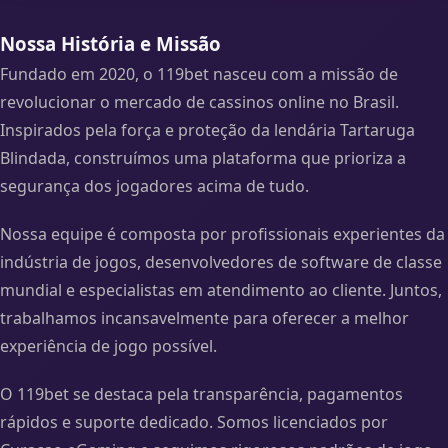
Nossa História e Missão
Fundado em 2020, o 119bet nasceu com a missão de
revolucionar o mercado de cassinos online no Brasil.
Inspirados pela força e proteção da lendária Tartaruga
Blindada, construímos uma plataforma que prioriza a
segurança dos jogadores acima de tudo.
Nossa equipe é composta por profissionais experientes da
indústria de jogos, desenvolvedores de software de classe
mundial e especialistas em atendimento ao cliente. Juntos,
trabalhamos incansavelmente para oferecer a melhor
experiência de jogo possível.
O 119bet se destaca pela transparência, pagamentos
rápidos e suporte dedicado. Somos licenciados por