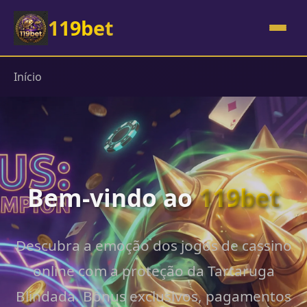
119bet
Início
Bem-vindo ao
119bet
Descubra a emoção dos jogos de cassino
online com a proteção da Tartaruga
Blindada. Bônus exclusivos, pagamentos