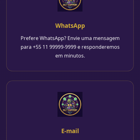
WhatsApp
Prefere WhatsApp? Envie uma mensagem
para +55 11 99999-9999 e responderemos
em minutos.
E-mail