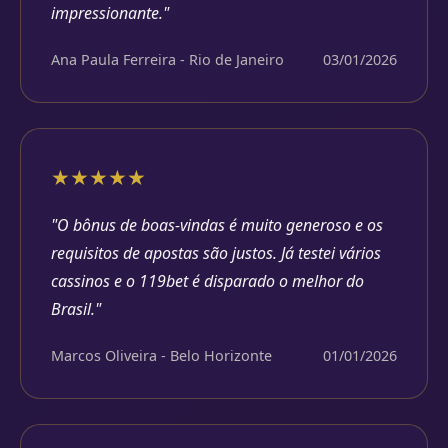
impressionante."
Ana Paula Ferreira - Rio de Janeiro
03/01/2026
★★★★★
"O bônus de boas-vindas é muito generoso e os
requisitos de apostas são justos. Já testei vários
cassinos e o 119bet é disparado o melhor do
Brasil."
Marcos Oliveira - Belo Horizonte
01/01/2026