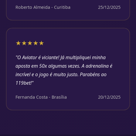
Roberto Almeida - Curitiba
25/12/2025
★★★★★
"O Aviator é viciante! Já multipliquei minha
aposta em 50x algumas vezes. A adrenalina é
incrível e o jogo é muito justo. Parabéns ao
119bet!"
Fernanda Costa - Brasília
20/12/2025